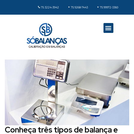
75 3224-3942
75 9268-7443
75 99972-3360
Conheça três tipos de balança e